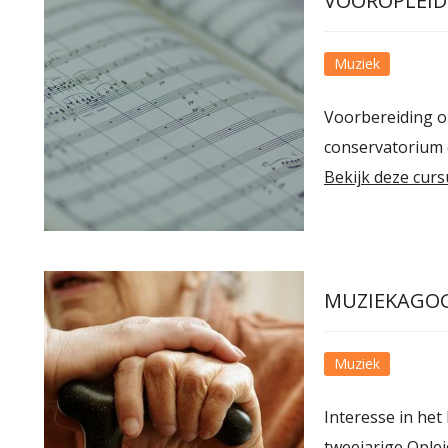
VOOROPLEID
Muziek
Voorbereiding o
conservatorium 
Bekijk deze curs
MUZIEKAGOG
Muziek
Interesse in he
tweejarige Oplei