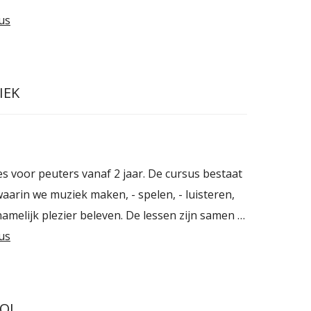
us
IEK
es voor peuters vanaf 2 jaar. De cursus bestaat
 waarin we muziek maken, - spelen, - luisteren,
melijk plezier beleven. De lessen zijn samen …
us
OOL