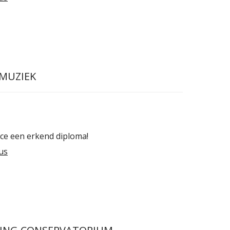
 MUZIEK
nce een erkend diploma!
us