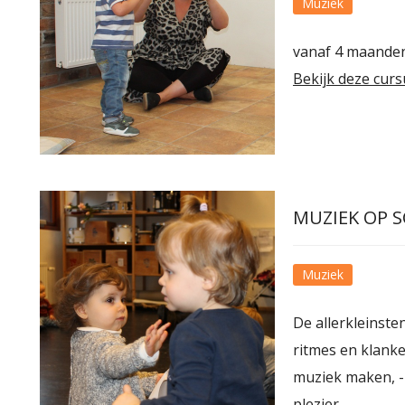
Muziek
vanaf 4 maande
Bekijk deze curs
MUZIEK OP 
Muziek
De allerkleinst
ritmes en klanke
muziek maken, - 
plezier …