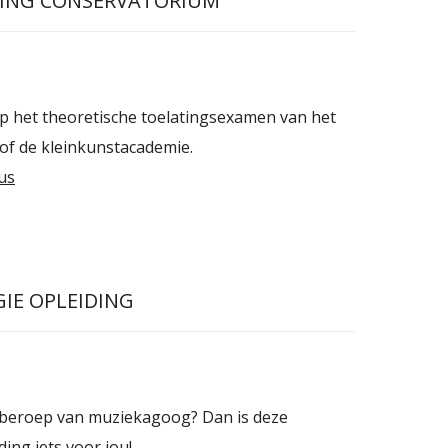
ING CONSERVATORIUM
p het theoretische toelatingsexamen van het
of de kleinkunstacademie.
us
IE OPLEIDING
t beroep van muziekagoog? Dan is deze
ding iets voor jou!