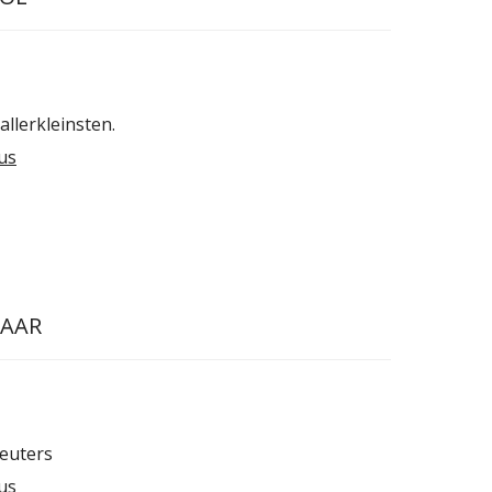
allerkleinsten.
us
TAAR
leuters
us