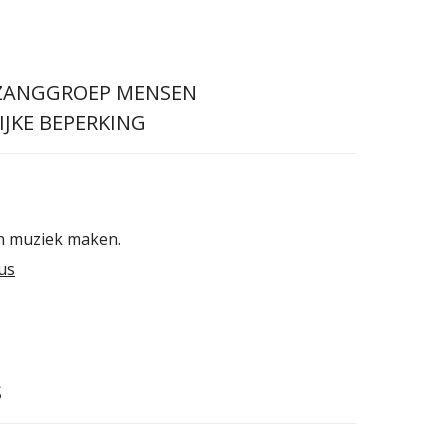
 ZANGGROEP MENSEN
JKE BEPERKING
n muziek maken.
us
S