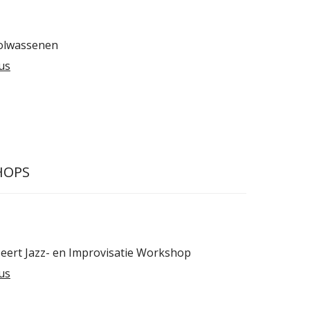
olwassenen
us
HOPS
seert Jazz- en Improvisatie Workshop
us