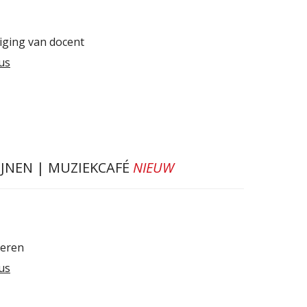
iging van docent
us
IJNEN | MUZIEKCAFÉ
NIEUW
geren
us