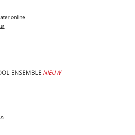
ater online
us
IOOL ENSEMBLE
NIEUW
us