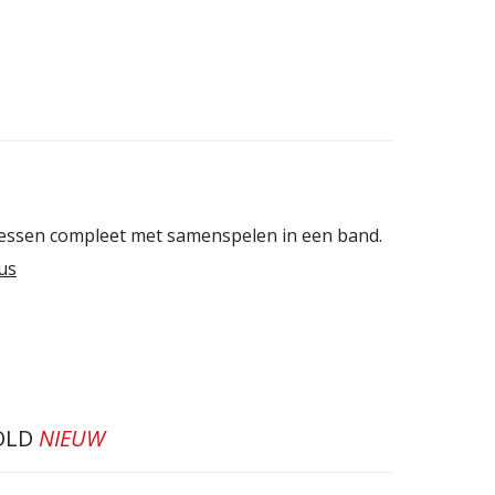
essen compleet met samenspelen in een band.
us
OLD
NIEUW