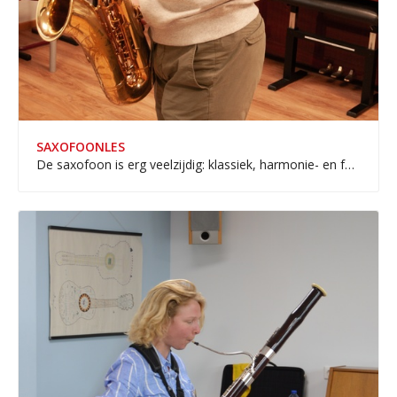
SAXOFOONLES
De saxofoon is erg veelzijdig: klassiek, harmonie- en fanfareorkest, maar ook in pop- en jazzbands kun je als saxofonist ook spelen.