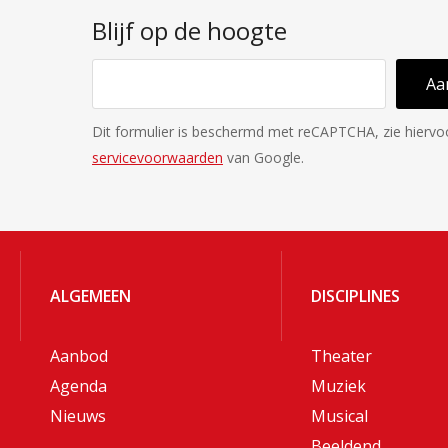
Blijf op de hoogte
Aa
Dit formulier is beschermd met reCAPTCHA, zie hierv
servicevoorwaarden
van Google.
ALGEMEEN
DISCIPLINES
Aanbod
Theater
Agenda
Muziek
Nieuws
Musical
Beeldend