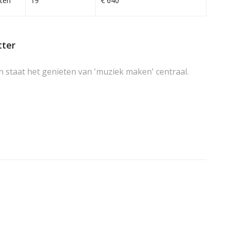
ten
19
€ 640
tter
n staat het genieten van 'muziek maken' centraal.