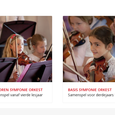
OREN SYMFONIE ORKEST
BASIS SYMFONIE ORKEST
spel vanaf vierde lesjaar