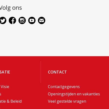
Volg ons
SATIE
CONTACT
 Visie
Contactgegevens
s
Openingstijden en vakanties
tie & Beleid
Veel gestelde vragen
s