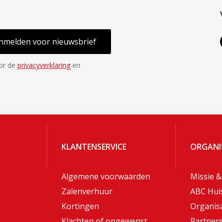
nmelden voor nieuwsbrief
oor de
privacyverklaring
en
KLANTENSERVICE
ORGANI
Algemene voorwaarden
Missie &
Zalenverhuur
ABC Hui
Kortingen
Organisa
Klachten of ongewenst
Partner