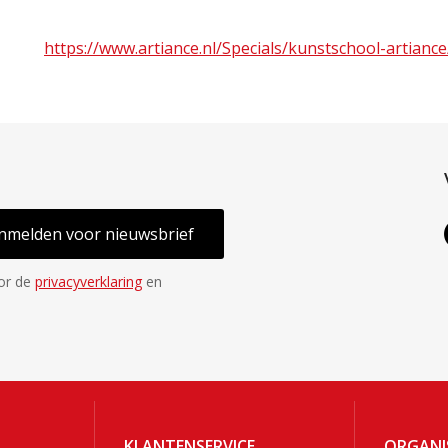
https://www.artiance.nl/Specials/kunstschool-artiance
nmelden voor nieuwsbrief
oor de
privacyverklaring
en
KLANTENSERVICE
ORGANI