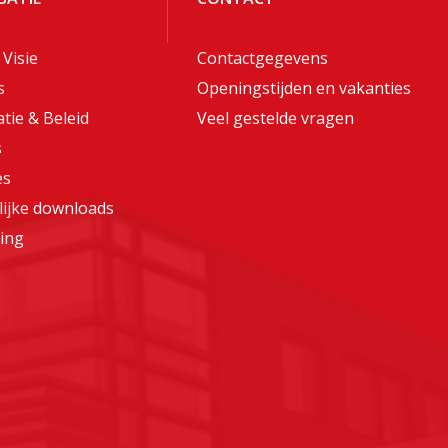
 Visie
Contactgegevens
s
Openingstijden en vakanties
tie & Beleid
Veel gestelde vragen
s
es
lijke downloads
ing