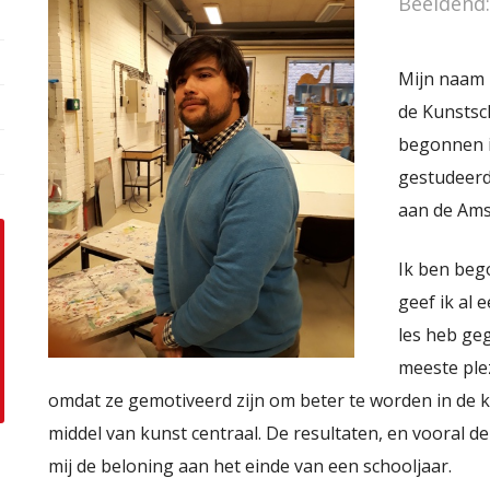
Beeldend:
Mijn naam 
de Kunstsch
begonnen i
gestudeerd
aan de Ams
Ik ben bego
geef ik al 
les heb geg
meeste ple
omdat ze gemotiveerd zijn om beter te worden in de ku
middel van kunst centraal. De resultaten, en vooral de
mij de beloning aan het einde van een schooljaar.