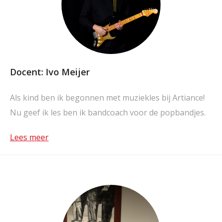
Docent: Ivo Meijer
Als kind ben ik begonnen met muziekles bij Artiance!
Nu geef ik les ben ik bandcoach voor de popbandjes.
Lees meer