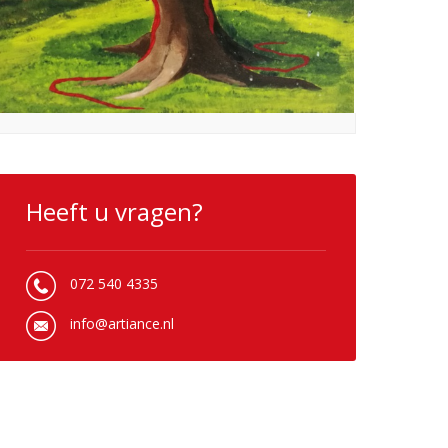
Heeft u vragen?
072 540 4335
info@artiance.nl