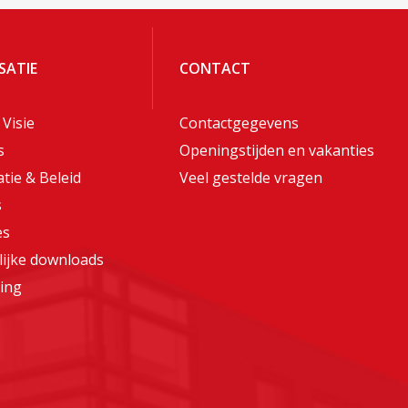
SATIE
CONTACT
 Visie
Contactgegevens
s
Openingstijden en vakanties
tie & Beleid
Veel gestelde vragen
s
es
lijke downloads
ing