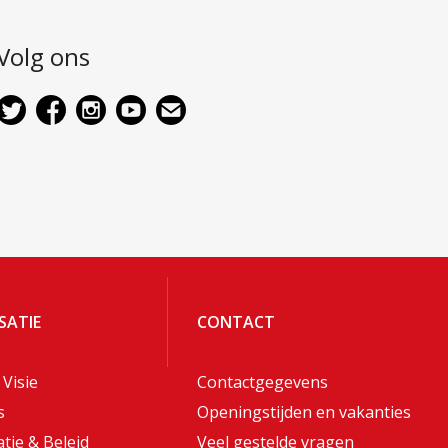
Volg ons
SATIE
CONTACT
 Visie
Contactgegevens
s
Openingstijden en vakanties
tie & Beleid
Veel gestelde vragen