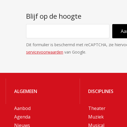
Blijf op de hoogte
Aa
Dit formulier is beschermd met reCAPTCHA, zie hierv
servicevoorwaarden
van Google.
ALGEMEEN
DISCIPLINES
Aanbod
Theater
Agenda
Muziek
Nieuws
Musical