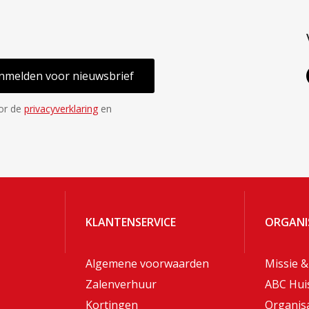
nmelden voor nieuwsbrief
oor de
privacyverklaring
en
KLANTENSERVICE
ORGANI
Algemene voorwaarden
Missie &
Zalenverhuur
ABC Hui
Kortingen
Organisa