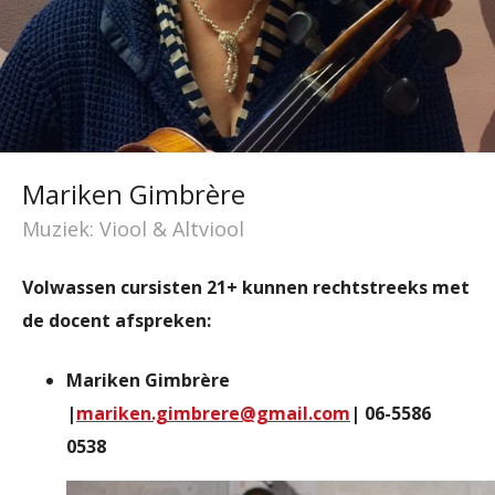
Mariken Gimbrère
Muziek: Viool & Altviool
Volwassen cursisten 21+ kunnen rechtstreeks met
de docent afspreken:
Mariken Gimbrère
|
mariken.gimbrere@gmail.com
| 06-5586
0538