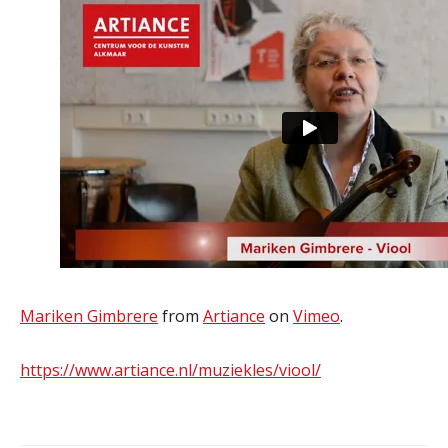
Mariken Gimbrere
from
Artiance
on
Vimeo
.
https://www.artiance.nl/muziekles/viool/