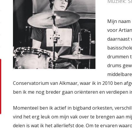
Muziek: S
Mijn naam i
voor Artia
daarnaast 
basisschol
drummen toe
drums gewe
middelbare
Conservatorium van Alkmaar, waar ik in 2010 ben afg
ben ik me nog breder gaan oriënteren en verdiepen in 
Momenteel ben ik actief in bigband orkesten, verschil
vind het erg leuk om mijn vak over te brengen aan m
delen is wat ik het allerliefst doe. Om te ervaren waa