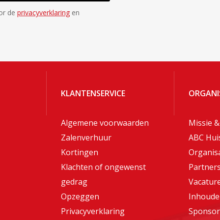
oor de
privacyverklaring
en
KLANTENSERVICE
ORGANI
Algemene voorwaarden
Missie &
Zalenverhuur
ABC Hui
Kortingen
Organisa
Klachten of ongewenst
Partner
gedrag
Vacatur
Opzeggen
Inhoude
Privacyverklaring
Sponsor