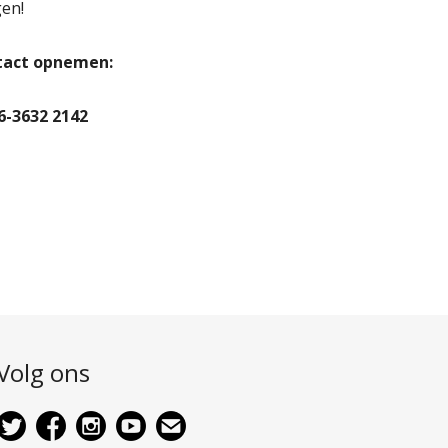
gen!
ntact opnemen:
6-3632 2142
Volg ons