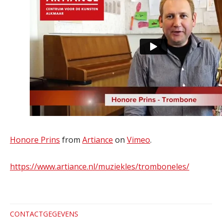
Honore Prins
from
Artiance
on
Vimeo
.
https://www.artiance.nl/muziekles/tromboneles/
CONTACTGEGEVENS