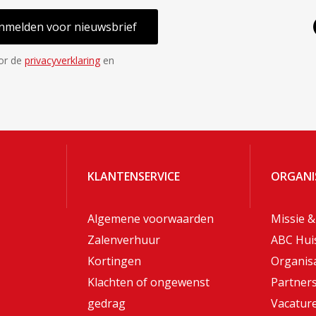
nmelden voor nieuwsbrief
oor de
privacyverklaring
en
KLANTENSERVICE
ORGANI
Algemene voorwaarden
Missie &
Zalenverhuur
ABC Hui
Kortingen
Organisa
Klachten of ongewenst
Partner
gedrag
Vacatur