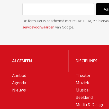
Aa
Dit formulier is beschermd met reCAPTCHA, zie hierv
servicevoorwaarden
van Google.
ALGEMEEN
DISCIPLINES
Aanbod
Theater
Agenda
Muziek
Nieuws
Musical
Beeldend
Media & Design