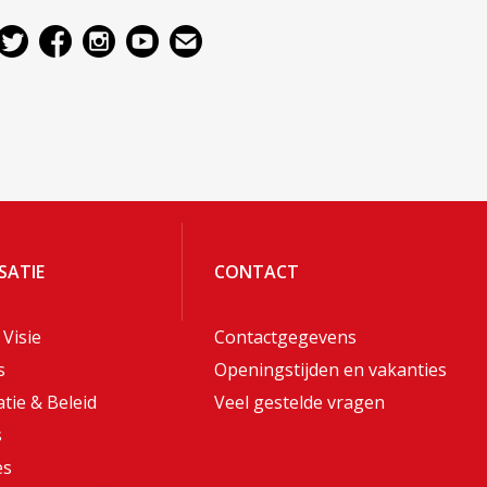
SATIE
CONTACT
 Visie
Contactgegevens
s
Openingstijden en vakanties
tie & Beleid
Veel gestelde vragen
s
es