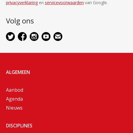
privacyverklaring
en
servicevoorwaarden
van Google.
Volg ons
ALGEMEEN
Aanbod
Agenda
Nieuws
DISCIPLINES