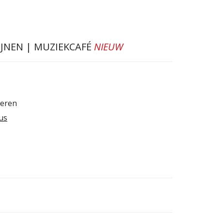
IJNEN | MUZIEKCAFÉ
NIEUW
geren
us