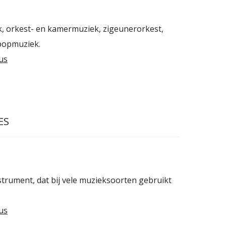
k, orkest- en kamermuziek, zigeunerorkest,
popmuziek.
us
ES
nstrument, dat bij vele muzieksoorten gebruikt
us