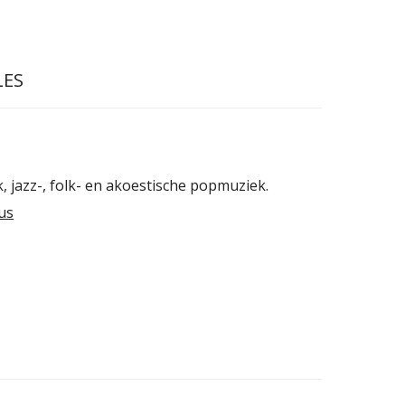
LES
, jazz-, folk- en akoestische popmuziek.
us