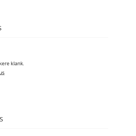
S
kere klank.
us
S