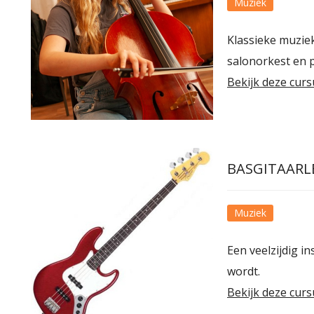
Muziek
Klassieke muzie
salonorkest en 
Bekijk deze curs
BASGITAARL
Muziek
Een veelzijdig i
wordt.
Bekijk deze curs