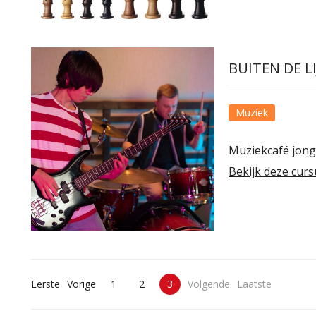
BUITEN DE L
Muziek
Muziekcafé jon
Bekijk deze curs
Eerste
Vorige
1
2
3
Volgende
Laatste