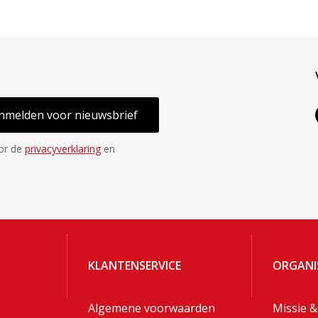
nmelden voor nieuwsbrief
oor de
privacyverklaring
en
KLANTENSERVICE
ORGANI
Algemene voorwaarden
Missie &